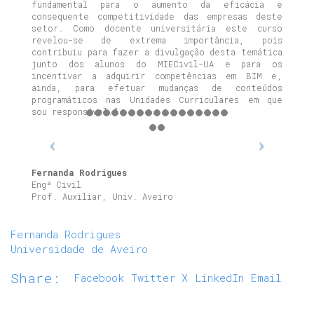
fundamental para o aumento da eficácia e
consequente competitividade das empresas deste
setor. Como docente universitária este curso
revelou-se de extrema importância, pois
contribuiu para fazer a divulgação desta temática
junto dos alunos do MIECivil-UA e para os
incentivar a adquirir competências em BIM e,
ainda, para efetuar mudanças de conteúdos
programáticos nas Unidades Curriculares em que
sou responsável.”
Fernanda Rodrigues
Engª Civil
Prof. Auxiliar, Univ. Aveiro
Fernanda Rodrigues
Universidade de Aveiro
Share:
Facebook
Twitter X
LinkedIn
Email
Facebook
2018 © Curso BIM. Todos os direitos
LinkedIn