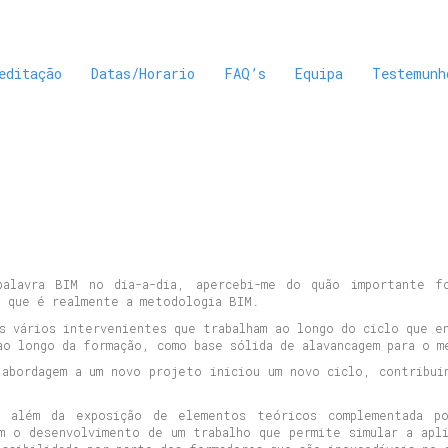
editação
Datas/Horario
FAQ’s
Equipa
Testemunh
palavra BIM no dia-a-dia, apercebi-me do quão importante 
o que é realmente a metodologia BIM.
s vários intervenientes que trabalham ao longo do ciclo que e
ao longo da formação, como base sólida de alavancagem para o m
 abordagem a um novo projeto iniciou um novo ciclo, contribui
a além da exposição de elementos teóricos complementada po
m o desenvolvimento de um trabalho que permite simular a apl