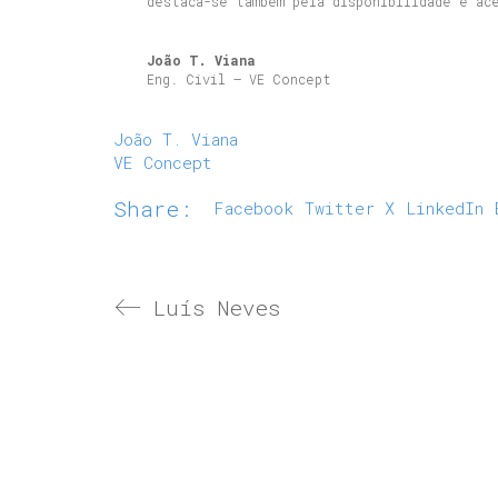
destaca-se também pela disponibilidade e ac
João T. Viana
Eng. Civil – VE Concept
João T. Viana
VE Concept
Share:
Facebook
Twitter X
LinkedIn
Luís Neves